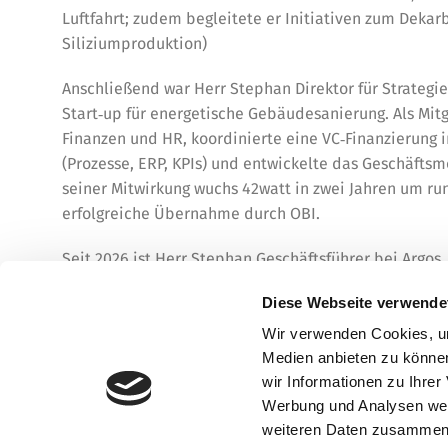
Luftfahrt; zudem begleitete er Initiativen zum Dekarb
Siliziumproduktion)
Anschließend war Herr Stephan Direktor für Strateg
Start‑up für energetische Gebäudesanierung. Als Mit
Finanzen und HR, koordinierte eine VC‑Finanzierung i
(Prozesse, ERP, KPIs) und entwickelte das Geschäftsm
seiner Mitwirkung wuchs 42watt in zwei Jahren um ru
erfolgreiche Übernahme durch OBI.
Seit 2026 ist Herr Stephan Geschäftsführer bei Argos. 
Familienunternehmen in Nachfolgesituationen.
Diese Webseite verwende
Tel.: +49 (0)89 / 543 557 25
Wir verwenden Cookies, um
E-Mail:
hstephan@argosinvest.com
Medien anbieten zu können
wir Informationen zu Ihre
Werbung und Analysen weit
weiteren Daten zusammen, 