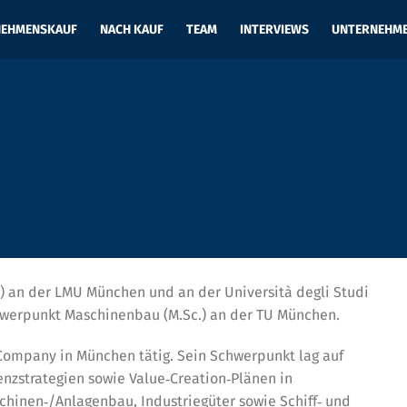
NEHMENSKAUF
NACH KAUF
TEAM
INTERVIEWS
UNTERNEHM
.) an der LMU München und an der Università degli Studi
werpunkt Maschinenbau (M.Sc.) an der TU München.
& Company in München tätig. Sein Schwerpunkt lag auf
nzstrategien sowie Value‑Creation‑Plänen in
chinen‑/Anlagenbau, Industriegüter sowie Schiff‑ und