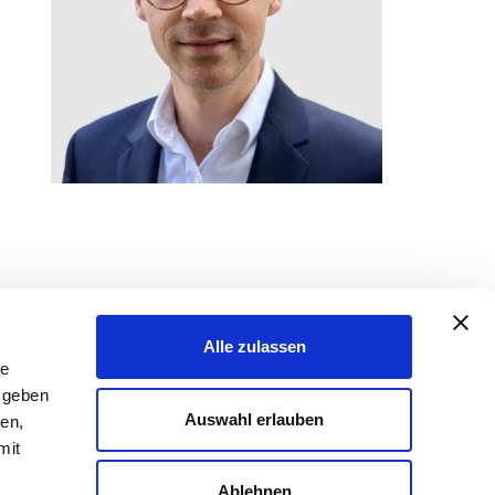
Alle zulassen
le
 geben
Auswahl erlauben
ien,
mit
r
Ablehnen